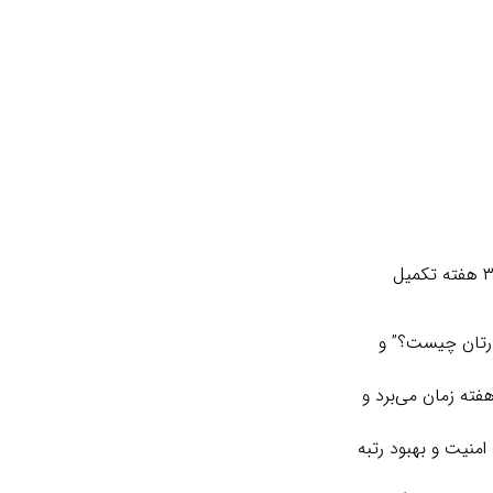
ما در رایا اپ، فرآیند را به گونه‌ای طراحی کرده‌ایم که از پیچیدگی‌ های رایج دوری کند و بر شفافیت تمرکز نماید. کل پروژه معمولاً در ۲ تا ۳ هفته تکمیل
کسب‌ و کارتان چیست؟” و
ح اولیه رایگان ارائه می‌دهیم و سپس بر اساس بازخورد شما، کدنویسی را آغاز می‌کنیم. این مرحله ۱ تا ۲ هفته زمان می‌برد و
منیت و بهبود رتبه