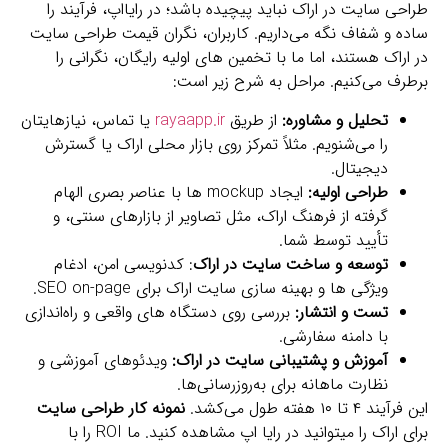
طراحی سایت در اراک نباید پیچیده باشد؛ در رایااپ، فرآیند را
ساده و شفاف نگه می‌داریم. کاربران، نگران قیمت طراحی سایت
در اراک هستند، اما ما با تخمین‌ های اولیه رایگان، نگرانی را
برطرف می‌کنیم. مراحل به شرح زیر است:
تحلیل و مشاوره:
از طریق
rayaapp.ir
یا تماس، نیازهایتان
را می‌شنویم. مثلاً تمرکز روی بازار محلی اراک یا گسترش
دیجیتال.
طراحی اولیه:
ایجاد mockup ها با عناصر بصری الهام‌
گرفته از فرهنگ اراک، مثل تصاویر از بازارهای سنتی، و
تأیید توسط شما.
توسعه و ساخت سایت در اراک
: کدنویسی امن، ادغام
ویژگی‌ ها و بهینه سازی سایت اراک برای SEO on-page.
تست و انتشار:
بررسی روی دستگاه‌ های واقعی و راه‌اندازی
با دامنه سفارشی.
آموزش و پشتیبانی سایت در اراک:
ویدئوهای آموزشی و
نظارت ماهانه برای به‌روزرسانی‌ها.
این فرآیند ۴ تا ۱۰ هفته طول می‌کشد.
نمونه کار طراحی سایت
برای اراک را میتوانید در رایا اپ مشاهده کنید. ما ROI را با