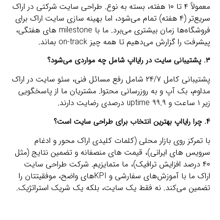
معمولاً ۴ تا ۱۰ هفته، بسته به نوع. طراحی سایت شرکتی در اراک
سریع‌تر (۴ هفته) تمام می‌شود، اما بهینه سازی سایت اراک برای
فروشگاه‌ها زمان بیشتری می‌برد. ما با milestone های هفتگی،
پیشرفت را گزارش می‌دهیم تا همه چیز on-track بماند.
۳. پشتیبانی سایت در رایااپ شامل چه مواردی می‌شود؟
پشتیبانی کامل ۲۴/۷ شامل رفع مسائل فنی، سئو سایت در اراک
مداوم، بک‌ آپ و به‌ روزرسانی محتوا. مشتریان ما از پاسخگویی
زیر ۱ ساعت و uptime ۹۹.۹ درصدی رضایت دارند.
۴. چرا رایااپ بهترین انتخاب برای طراحی سایت است؟
با تمرکز روی بازار محلی (کلمات کلیدی اراک‌ محور و ادغام
سرویس‌ های ایرانی)، قیمت‌ های منصفانه و تضمین نتایج (مثل
۴۰ درصد افزایش ترافیک)، ما متمایزیم. شرکت طراحی سایت
اراک ما با آموزش‌های سفارشی و KPIهای واضح، موفقیتتان را
تضمین می‌کند. نه فقط یک سایت، بلکه یک شریک استراتژیک.