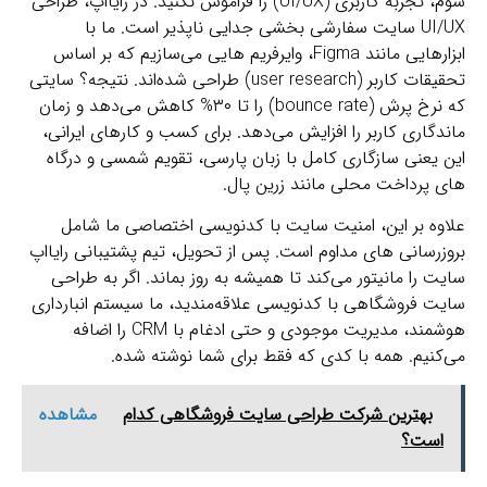
سوم، تجربه کاربری (UI/UX) را فراموش نکنید. در رایااپ، طراحی
UI/UX سایت سفارشی بخشی جدایی‌ ناپذیر است. ما با
ابزارهایی مانند Figma، وایرفریم‌ هایی می‌سازیم که بر اساس
تحقیقات کاربر (user research) طراحی شده‌اند. نتیجه؟ سایتی
که نرخ پرش (bounce rate) را تا ۳۰% کاهش می‌دهد و زمان
ماندگاری کاربر را افزایش می‌دهد. برای کسب‌ و کارهای ایرانی،
این یعنی سازگاری کامل با زبان پارسی، تقویم شمسی و درگاه‌
های پرداخت محلی مانند زرین‌ پال.
علاوه بر این، امنیت سایت با کدنویسی اختصاصی ما شامل
بروزرسانی‌ های مداوم است. پس از تحویل، تیم پشتیبانی رایااپ
سایت را مانیتور می‌کند تا همیشه به‌ روز بماند. اگر به طراحی
سایت فروشگاهی با کدنویسی علاقه‌مندید، ما سیستم انبارداری
هوشمند، مدیریت موجودی و حتی ادغام با CRM را اضافه
می‌کنیم. همه با کدی که فقط برای شما نوشته شده.
بهترین شرکت طراحی سایت فروشگاهی کدام
مشاهده
است؟