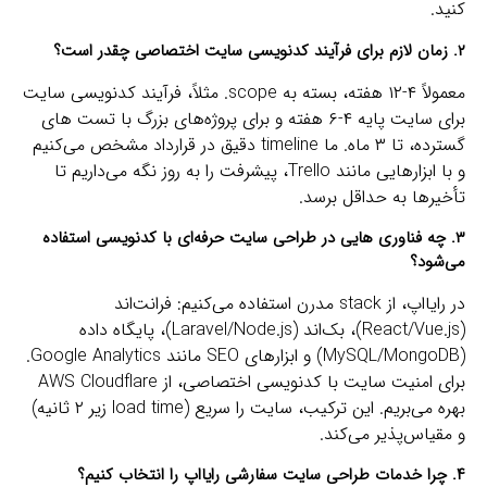
کنید.
۲. زمان لازم برای فرآیند کدنویسی سایت اختصاصی چقدر است؟
معمولاً ۴-۱۲ هفته، بسته به scope. مثلاً، فرآیند کدنویسی سایت
برای سایت پایه ۴-۶ هفته و برای پروژه‌های بزرگ با تست‌ های
گسترده، تا ۳ ماه. ما timeline دقیق در قرارداد مشخص می‌کنیم
و با ابزارهایی مانند Trello، پیشرفت را به‌ روز نگه می‌داریم تا
تأخیرها به حداقل برسد.
۳. چه فناوری‌ هایی در طراحی سایت حرفه‌ای با کدنویسی استفاده
می‌شود؟
در رایااپ، از stack مدرن استفاده می‌کنیم: فرانت‌اند
(React/Vue.js)، بک‌اند (Laravel/Node.js)، پایگاه داده
(MySQL/MongoDB) و ابزارهای SEO مانند Google Analytics.
برای امنیت سایت با کدنویسی اختصاصی، از AWS Cloudflare
بهره می‌بریم. این ترکیب، سایت را سریع (load time زیر ۲ ثانیه)
و مقیاس‌پذیر می‌کند.
۴. چرا خدمات طراحی سایت سفارشی رایااپ را انتخاب کنیم؟