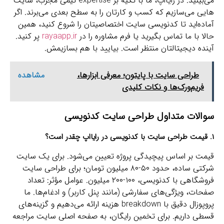
می‌بینید. در رایااپ، ما با تکیه بر expertise تیمی مجرب، سایت‌
هایی می‌سازیم که کسب‌ و کارتان را به سطح بعدی می‌برند. اگر
آماده‌اید تا کدنویسی سایت اختصاصیتان را شروع کنید، همین
حالا با ما تماس بگیرید یا فرم مشاوره را در
rayaapp.ir
پر کنید.
آینده دیجیتالتان منتظر است. بیایید با هم بسازیمش.
طراحی سایت با پایتون؛ معرفی ابزارها،
مشاهده
فریم‌ورک‌ها و نکات کلیدی
سوالات متداول
طراحی سایت کدنویسی
۱. قیمت طراحی سایت با کدنویسی در رایااپ چقدر است؟
قیمت بر اساس پیچیدگی پروژه تعیین می‌شود. برای یک سایت
شرکتی ساده، حدود ۵۰-۸۰ میلیون تومان؛ برای طراحی سایت
فروشگاهی با کدنویسی، ۱۰۰-۲۰۰ میلیون. عوامل مؤثر: تعداد
صفحات، ویژگی‌های سفارشی (مانند پنل کاربر) و ادغام‌ها. ما
پروپوزال دقیق با breakdown هزینه ارائه می‌دهیم و گزینه‌های
قسطی داریم. برای تخمین رایگان، به صفحه اصلی سایت مراجعه