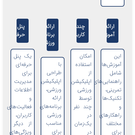
ارائه
چند
ارائه
پنل
آموزش
کاربری
برنامه
حرفه‌ای
ورزشی
این
امکان
یک پنل
با
آموزش‌ها
استفاده
حرفه‌ای
طراحی
شامل
از
برای
اپلیکیشن‌
راهنمایی‌های
اپلیکیشن
مدیریت
ورزشی،
تمرینی،
ورزشی
اطلاعات
ارائه
تکنیک‌ها
توسط
و
برنامه‌های
و
چند نفر
فعالیت‌های
ورزشی
راهکارهای
در
کاربران،
مناسب
مختلف
یک‌زمان
از دیگر
برای
برای
در
ویژگی‌های