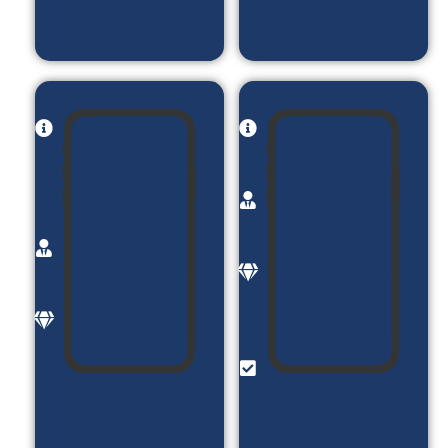
کردن
نام
نام
پروژه:
پروژه:
ازشنبه
کلینیک
کارفرما:
زیبایی
خانم
یوتوپیا
فرید
کارفرما:
موضوع:
آقای
رژیم و
سرافراز
برنامه
موضوع:
غذایی
خدمات
امکانات:
زیبای
در
(ژل ,
خواست
بوتاکس
رژیم _
و ..)