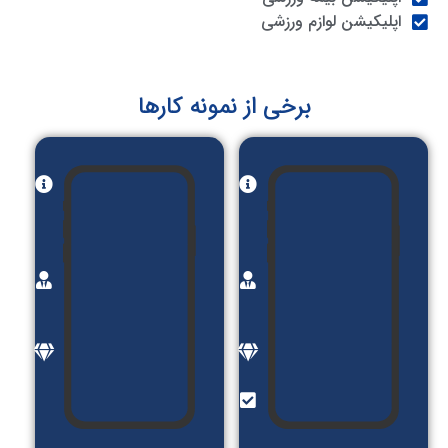
اپلیکیشن لوازم ورزشی
برخی از نمونه کارها
نام
نام
پروژه:
پروژه:
آی
سرخ
کست
اپ
کارفرما:
کارفرما:
گیتی
گیتی
گت
گت
موضوع:
موضوع:
پادکست
معرفی
امکانات:
خدمات
ورود و
سالن