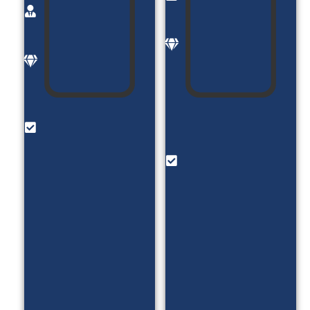
خانم
کارفرما:
میرزایی
آقای
موضوع:
بنارش
معرفی
موضوع:
خدمات
فروش
و فروش
زیورآلات
دوره
طلا
های
امکانات:
اموزشی
فروش
امکانات:
زیورآلات _
رزو وقت
آزمون
مشاوره
DISC _
_ بلاگ _
بلاگ _
پادکست
ورود و
_ معرفی
ثبت نام
نمونه
با کد یک
کارا و...
بار مصرف
_ محاسبه