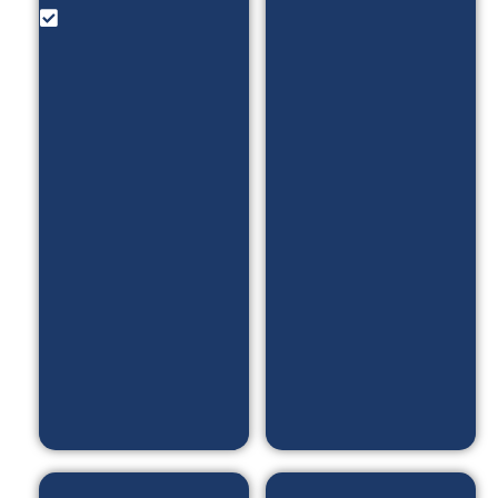
خرید رژیم
امکانات:
_ فرم
رزو
درخواست
آنلاین _
رژیم
معزفی
آنلاین _
خدمات
مشاهده
_ بلاگ
ویدیو _
و...
مقاله _
پادکست_
ورود و
ثبت نام
با otp _
لیست در
خواست
ها و....