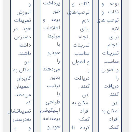
پرداخت
بوده و
نکات و
و
حق
نکات و
توصیه‌های
آموزش
بیمه و
توصیه‌های
لازم
تمرینات
اطلاعات
لازم
برای
خود در
مرتبط
برای
انجام
دسترس
با
انجام
تمرینات
داشته
خودرو
تمرینات
مناسب
باشند.
را
مناسب
و اصولی
این
می‌دهند.
و اصولی
را
امکان به
بدین
را
دریافت
کاربران
ترتیب
دریافت
کنند.
اطمینان
با
کنند.
این
می‌دهد
طراحی
این
امکان به
که
اپلیکیشن
امکان به
افراد
تمریناتشان
بیمه‌نامه
افراد
کمک
به‌درستی
خودرو
کمک
کرده تا
و با