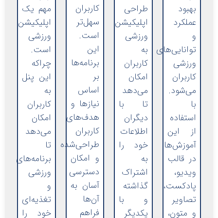
کاربران
بهبود
طراحی
مهم یک
سهل‌تر
عملکرد
اپلیکیشن‌
اپلیکیشن
است.
و
ورزشی
ورزشی
این
توانایی‌های
به
است.
برنامه‌ها
ورزشی
کاربران
چراکه
بر
کاربران
امکان
این پنل
اساس
می‌شود.
می‌دهد
به
نیاز‌ها و
با
تا با
کاربران
هدف‌های
استفاده
دیگران
امکان
کاربران
از این
اطلاعات
می‌دهد
طراحی‌شده
آموزش‌ها
خود را
تا
و امکان
در قالب
به
برنامه‌های
دسترسی
ویدیو،
اشتراک
ورزشی
آسان به
پادکست،
گذاشته
و
آن‌ها
تصاویر
و با
تغذیه‌ای
فراهم
و متون،
یکدیگر
خود را