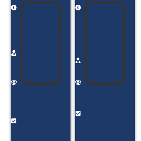
نام
نام
پروژه:
پروژه:
مشاوره
آکادمی
کسب
فروش
و کار با
مصطفی
امید
خالقی
کربلایی
کارفرما:
کارفرما:
آقای
امید
مصطفی
کربلایی
خالقی
موضوع:
موضوع:
مشاوره
فروش
کسب و
دوره
کار
های
امکانات:
آموزشی
رزو وقت
امکانات:
مشاوره
فروش
_ بلاگ _
دوره