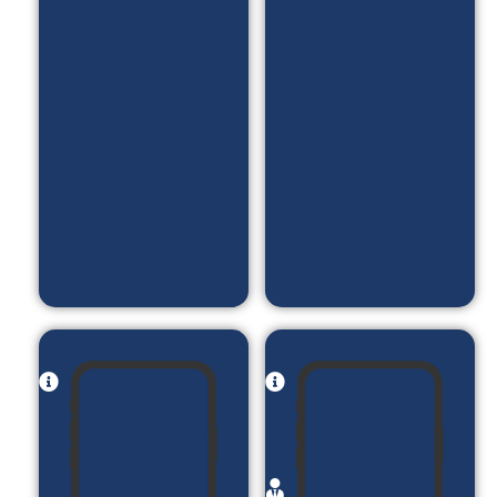
پادکست
های
_ معرفی
آموزشی
نمونه
_ آزمون
کارا و...
DISC _
بلاگ _
ورود و
ثبت نام
با کد
یک بار
مصرف
نام پروژه:
نام
سالن
پروژه:
زیبایی
فروشگاه
مینامیرزایی
اینترنتی
کارفرما:
زیوردل