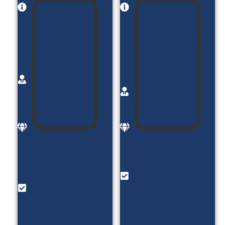
نام
نام
پروژه:
پروژه:
مشاوره
آکادمی
کسب
فروش
و کار با
مصطفی
امید
خالقی
کربلایی
کارفرما:
کارفرما:
آقای
امید
مصطفی
کربلایی
خالقی
موضوع:
موضوع:
مشاوره
فروش
کسب و
دوره
کار
های
امکانات:
آموزشی
رزو وقت
امکانات:
مشاوره
فروش
_ بلاگ _
دوره