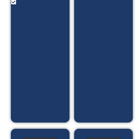
خرید رژیم
امکانات:
_ فرم
رزو
درخواست
آنلاین _
رژیم
معزفی
آنلاین _
خدمات
مشاهده
_ بلاگ
ویدیو _
و...
مقاله _
پادکست_
ورود و
ثبت نام
با otp _
لیست در
خواست
ها و....