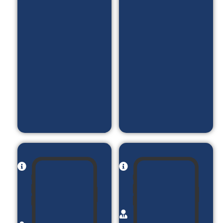
پادکست
های
_ معرفی
آموزشی
نمونه
_ آزمون
کارا و...
DISC _
بلاگ _
ورود و
ثبت نام
با کد
یک بار
مصرف
نام پروژه:
نام
سالن
پروژه:
زیبایی
فروشگاه
مینامیرزایی
اینترنتی
کارفرما:
زیوردل