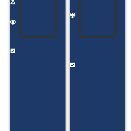
خانم
کارفرما:
میرزایی
آقای
موضوع:
بنارش
معرفی
موضوع:
خدمات
فروش
و فروش
زیورآلات
دوره
طلا
های
امکانات:
اموزشی
فروش
امکانات:
زیورآلات _
رزو وقت
آزمون
مشاوره
DISC _
_ بلاگ _
بلاگ _
پادکست
ورود و
_ معرفی
ثبت نام
نمونه
با کد یک
کارا و...
بار مصرف
_ محاسبه
قیمت