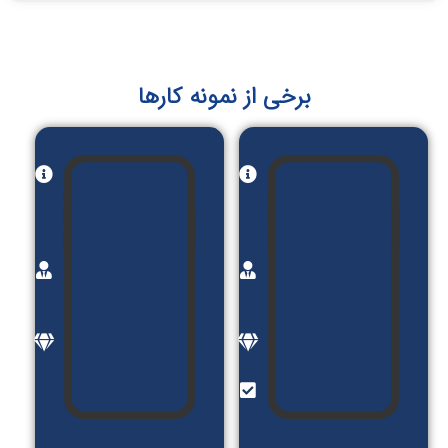
برخی از نمونه کارها
نام
نام
پروژه:
پروژه:
آی
سرخ
کست
اپ
کارفرما:
کارفرما:
گیتی
گیتی
گت
گت
موضوع:
موضوع:
پادکست
معرفی
امکانات:
خدمات
ورود و
سالن
عضویت
های