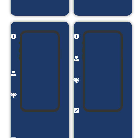
کردن
نام
نام
پروژه:
پروژه:
ازشنبه
کلینیک
کارفرما:
زیبایی
خانم
یوتوپیا
فرید
کارفرما:
موضوع:
آقای
رژیم و
سرافراز
برنامه
موضوع:
غذایی
خدمات
امکانات:
زیبای
در
(ژل ,
خواست
بوتاکس
رژیم _
و ..)