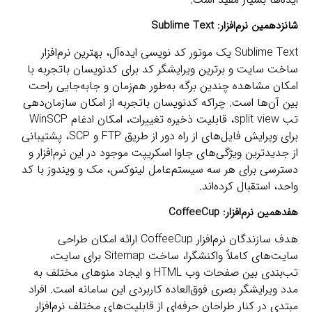
شانزدهمین نرم‌افزار:
Sublime Text
Sublime Text یک موتور کد نویسی ایده‌آل، بهترین نرم‌افزار
ساخت سایت و برترین ویرایشگر کد برای کدنویسان باتجربه با
امکان مشاهده چندین برگه به‌طور هم‌زمان و جابه‌جایی راحت
بین آن‌ها است. چراکه کدنویسان باتجربه از امکان سازمان‌دهی
تب split view، قابلیت ذخیره تغییرات، امکان ادغام WinSCP
برای ویرایش فایل‌های از راه دور از طریق FTP و SCP، پشتیبانی
از جدیدترین ویژگی‌های جاوا اسکریپت موجود در این نرم‌افزار و
دسترسی برای هر سه سیستم‌عامل لینوکس، مک و ویندوز با کد
واحد، استقبال کرده‌اند.
هفدهمین نرم‌افزار:
CoffeeCup
هدف سازندگان نرم‌افزار CoffeeCup ارائه امکان طراحی
سایت‌های کاملاً واکنشگرا، ساخت Sitemap برای سایت،
تب‌بندی بین صفحات وب HTML و ایجاد منوهای مختلف به
مدد ویرایشگر بصری فوق‌العاده کاربردی این سامانه است. افراد
مبتدی در کنار طراحان حرفه‌ای از قابلیت‌های مختلف نرم‌افزار