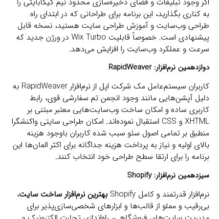
اگر وجود تبلیغات و فضای ذخیره‌سازی محدود نیم گیگابایتی را
به کناری بگذارید، این برنامه برای طراحانی که در ابتدای راه
طراحی وب‌سایت و آموزش طراحی سایت هستید، نسخه قابل
پیشنهادی است. خصوصاً قابلیت Wix Turbo در ورژن جدید که
سرعت و عملکرد وب‌سایت را افزایش می‌دهد.
دوازدهمین نرم‌افزار:
RapidWeaver
کاربران سیستم‌عامل مک شرکت اپل از نرم‌افزار RapidWeaver به
دلیل آپشن‌هایی مانند وجود انجمن تم سفارشی قوی، رابط
کاربری ساده و امکان ساخت وب‌سایت‌هایی معتبر مبتنی بر
XHTML و CSS استقبال نموده‌اند. امکان طراحی سایتی واکنشگرا
منطبق بر تمامی اصول سئو سبب شده کاربران باوجود هزینه
بالای اولیه و نیاز به پرداخت هزینه جداگانه برای اکثر المان‌ها این
برنامه را برای ارتقا سطح طراحی خود انتخاب کنند.
سیزدهمین نرم‌افزار:
Shopify
نرم‌افزار قدرتمند و کامل Shopify
بهترین نرم‌افزار ساخت سایت
،
بی‌رقیب و مملو از قالب‌ها و ابزارهای شخصی‌سازی‌پذیر برای
مدیریت سایت‌های فروشگاهی، راه‌اندازی تجارت الکترونیک و