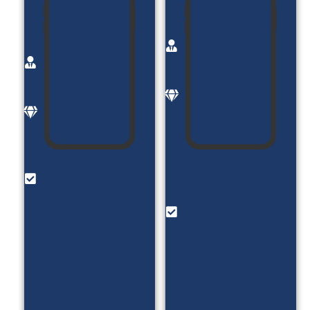
زیبایی
فروشگاه
مینامیرزایی
اینترنتی
کارفرما:
زیوردل
خانم
کارفرما:
میرزایی
آقای
موضوع:
بنارش
معرفی
موضوع:
خدمات
فروش
و فروش
زیورآلات
دوره
طلا
های
امکانات:
اموزشی
فروش
امکانات:
زیورآلات _
رزو وقت
آزمون
مشاوره
DISC _
_ بلاگ _
بلاگ _
پادکست
ورود و
_ معرفی
ثبت نام