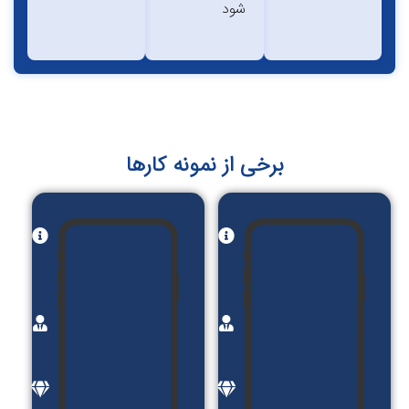
‌شود
برخی از نمونه کارها
نام
نام
پروژه:
پروژه:
آی
سرخ
کست
اپ
کارفرما:
کارفرما:
گیتی
گیتی
گت
گت
موضوع:
موضوع: