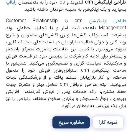
ی اپلیکیشن‌ crm
اندروید و ios خود را به متخصصان
رایااپ
رید و یک اپلکیشن به سلیقه خودتان داشته باشید.
حی اپلیکیشن
crm یا Customer Relationship
Management باهدف ثبت آمار و یا تحلیل لحظه‌ای روند
رفت کسب‌وکار، اکشن‌ها و ری اکشن‌های مشتریان و شرح
 کلی و جزئی فعالیت بازاریابان در قسمت‌های مختلف کاری،
 می‌پذیرد. با کسب این اطلاعات به‌صورت متمرکز، راحت‌تر
ینه‌تر برای ادامه کار شرکت یا بیزینس خود در قسمت فروش
رکتینگ، سیاست گزاری و تصمیم‌گیری می‌کنید. همچنین با
ساخت اپلیکیشن‌ crm استراتژی‌های فروش خود را متحول
ه، بر کار بازاریابان تسلط یافته و از ورشکستگی نجات
می‌یابید. البته طراحی نرم‌افزار crm تعامل بهتر و متمرکز جهت
 مشتری، ارائه خدمات پس از فروش قدرتمند، افزایش
‌وری، بلوغ کسب‌وکار و برقراری سطوح مختلف ارتباطی را نیز
 یک بیزینس به ارمغان می‌آورد
نمونه کارا
مشاوره سریع