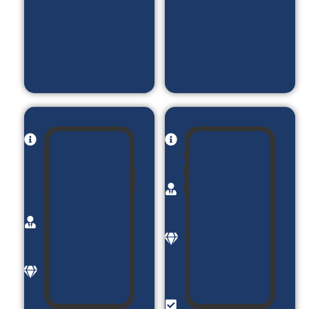
پادکست
نظر -
بوک
مارک
کردن
نام
نام
پروژه:
پروژه:
ازشنبه
کلینیک
کارفرما:
زیبایی
خانم
یوتوپیا
فرید
کارفرما:
موضوع:
آقای
رژیم و
سرافراز
برنامه
موضوع:
غذایی
خدمات
امکانات:
زیبای