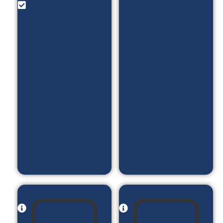
رزو وقت
امکانات:
مشاوره
فروش
_ بلاگ _
دوره
پادکست
های
_ معرفی
آموزشی
نمونه
_ آزمون
کارا و...
DISC _
بلاگ _
ورود و
ثبت نام
با کد
یک بار
مصرف
نام پروژه:
نام
سالن
پروژه: