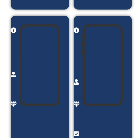
نام
نام
پروژه:
پروژه:
مشاوره
آکادمی
کسب
فروش
و کار با
مصطفی
امید
خالقی
کربلایی
کارفرما:
کارفرما:
آقای
امید
مصطفی
کربلایی
خالقی
موضوع:
موضوع:
مشاوره
فروش
کسب و
دوره
کار
های
امکانات:
آموزشی