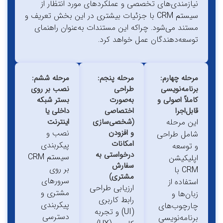
نیازمندی‌های تخصصی و عملکردهای مورد انتظار از
سیستم CRM با جزئیات بیشتری در این بخش تعریف و
مستند می‌شود. چراکه این مستندات به‌عنوان راهنمای
توسعه‌دهندگان عمل خواهد کرد.
مرحله چهارم:
مرحله پنجم:
مرحله ششم:
برنامه‌نویسی
طراحی
نصب بر روی
کاملاً اصولی و
به‌صورت
بستر شبکه
قابل‌اجرا
اختصاصی
داخلی یا
این مرحله
(شخصی‌سازی
اینترنت
و افزودن
نصب و
شامل طراحی
امکانات
پیکربندی
و توسعه
درخواستی به
سیستم CRM
اپلیکیشن
سفارش
بر روی
CRM با
مشتری)
سرورهای
استفاده از
ارزیابی طراحی
مشتری و
زبان‌ها و
رابط کاربری
پیکربندی
چارچوب‌های
(UI) و تجربه
دسترسی
برنامه‌نویسی