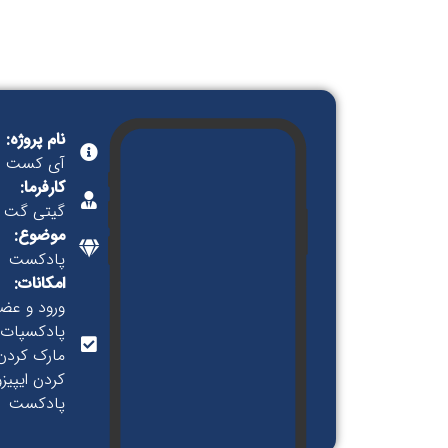
نام پروژه:
آی کست
کارفرما:
گیتی گت
موضوع:
پادکست
امکانات:
پادکسپات 
مارک کردن
کردن ایپیز
پادکست