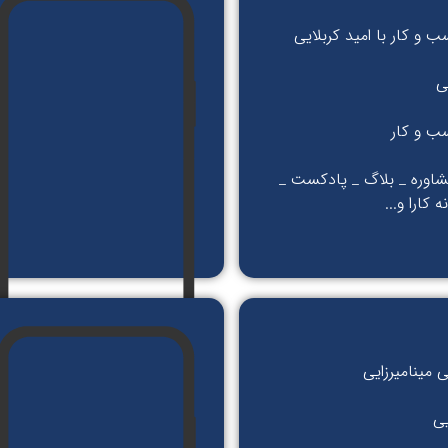
 و کار با امید کربلایی
ی
ب و کار
شاوره _ بلاگ _ پادکست _
 کارا و...
 مینامیرزایی
یی