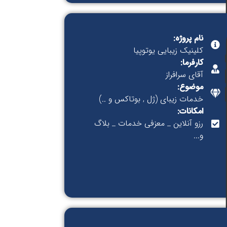
نام پروژه:
کلینیک زیبایی یوتوپیا
کارفرما:
آقای سرافراز
موضوع:
خدمات زیبای (ژل , بوتاکس و ..)
امکانات:
رزو آنلاین _ معزفی خدمات _ بلاگ
و...