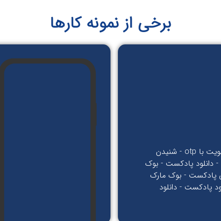
برخی از نمونه کارها
ورود و عضویت با otp - شنیدن
- دانلود پادکست - بوک
 پادکست - بوک مارک
ود پادکست - دانلود