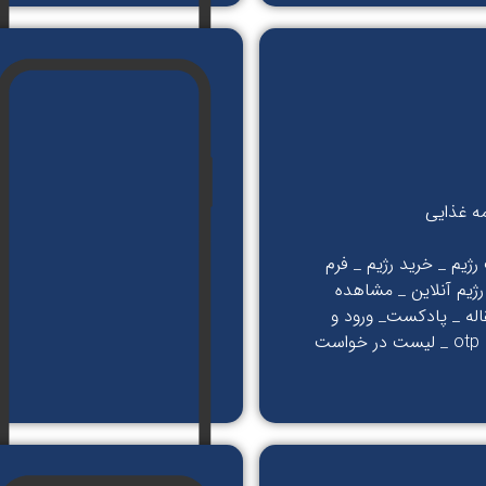
مه غذایی
ژیم _ خرید رژیم _ فرم
ژیم آنلاین _ مشاهده
اله _ پادکست_ ورود و
ثبت نام با otp _ لیست در خواست