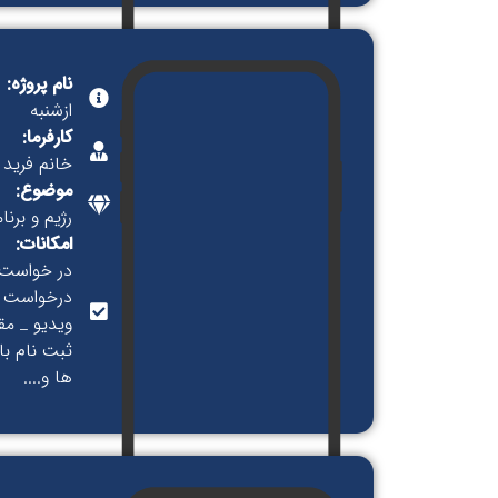
نام پروژه:
ازشنبه
کارفرما:
خانم فرید
موضوع:
رژیم و برنا
امکانات:
در خواست ر
درخواست ر
ویدیو _ مق
ها و....