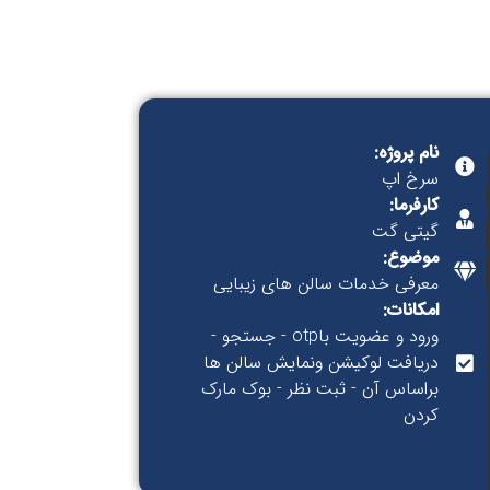
نام پروژه:
سرخ اپ
کارفرما:
گیتی گت
موضوع:
معرفی خدمات سالن های زیبایی
امکانات:
ورود و عضویت باotp - جستجو -
دریافت لوکیشن ونمایش سالن ها
براساس آن - ثبت نظر - بوک مارک
کردن