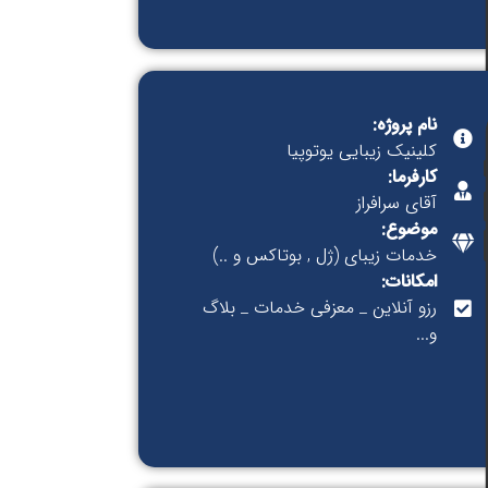
نام پروژه:
کلینیک زیبایی یوتوپیا
کارفرما:
آقای سرافراز
موضوع:
خدمات زیبای (ژل , بوتاکس و ..)
امکانات:
رزو آنلاین _ معزفی خدمات _ بلاگ
و...