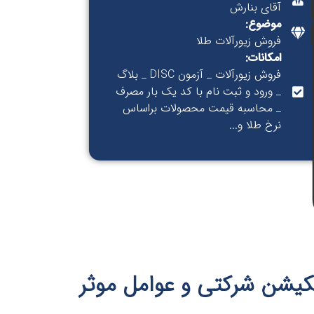
آقای بنارش
موضوع:
فروش زیورآلات طلا
امکانات:
فروش زیورآلات _ آزمون DISC _ بلاگ
_ ورود و ثبت نام با کد یک بار مصرف
_ محاسبه قیمت محصولات براساس
نرخ طلا و...
کیشن شرکتی و عوامل موثر