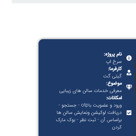
نام پروژه:
سرخ اپ
کارفرما:
گیتی گت
موضوع:
معرفی خدمات سالن های زیبایی
امکانات:
ورود و عضویت باotp - جستجو -
دریافت لوکیشن ونمایش سالن ها
براساس آن - ثبت نظر - بوک مارک
کردن