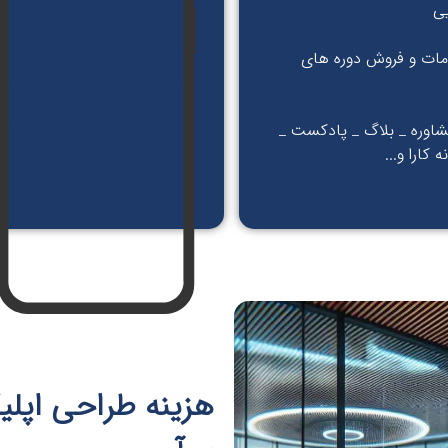
یی
ات و فروش دوره های
شاوره _ بلاگ _ پادکست _
 کارا و...
هزینه طراحی اپلی