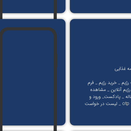
مه غذایی
ژیم _ خرید رژیم _ فرم
ژیم آنلاین _ مشاهده
اله _ پادکست_ ورود و
ثبت نام با otp _ لیست در خواست