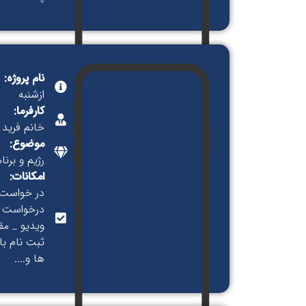
نام پروژه:
ازشنبه
کارفرما:
خانم فرید
موضوع:
رژیم و برنا
امکانات:
در خواست ر
درخواست ر
ویدیو _ مق
ها و....