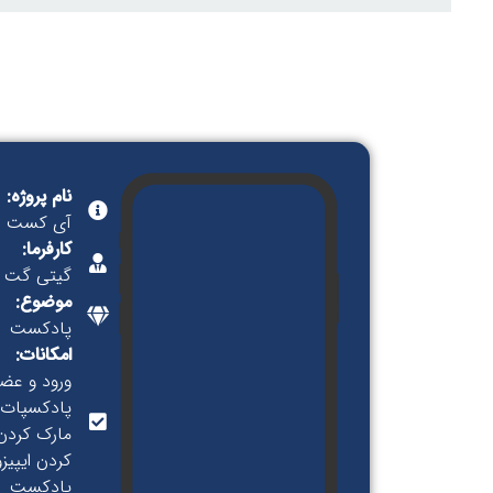
نام پروژه:
آی کست
کارفرما:
گیتی گت
موضوع:
پادکست
امکانات:
پادکسپات 
مارک کردن
کردن ایپیز
پادکست