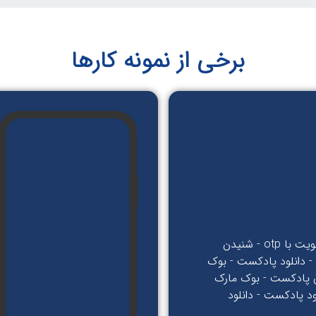
برخی از نمونه کارها
ورود و عضویت با otp - شنیدن
- دانلود پادکست - بوک
 پادکست - بوک مارک
ود پادکست - دانلود