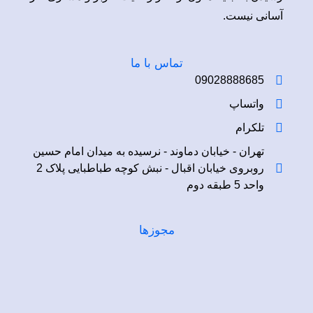
آسانی نیست.
تماس با ما
09028888685
واتساپ
تلکرام
تهران - خیابان دماوند - نرسیده به میدان امام حسین
روبروی خیابان اقبال - نبش کوچه طباطبایی پلاک 2
واحد 5 طبقه دوم
مجوزها