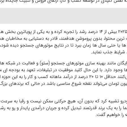
ه نقش کلیدی در توسعه کسب ‌و کار، ارتقای فروش و تثبیت جایگاه برند 
بر اساس گزارش‌ های معتبر جهانی، بازار تبلیغات آنلاین در سال ۲۰۲۵ بیش از ۱۴ درصد رشد را تجربه کرده و به یکی
ترین محتوا، بدون پروموشن هدفمند، قادر به دستیابی به مخاطبان هد
ا یا حتی سال ‌ها زمان ببرد تا در نتایج موتورهای جستجو دیده شود، 
 شرایط جذب نماید.
ایگان مانند بهینه‌ سازی موتورهای جستجو (سئو) و فعالیت در شبکه‌ ها
 وجود دارد. با این حال کلید موفقیت در تبلیغات، تعهد به بودجه ‌ای م
متخصصان بازاریابی دیجیتال بسته به مقیاس فعالیت توصیه می‌کنند حداقل ۱۰ تا ۲۰ درصد از درآمد ماهانه کسب
یت ‌های کوچک و نوپا، بودجه‌ ای ماهانه بین ۵ تا ۱۰ میلیون تومان می‌تواند نقطه شروع مناسبی باشد در حالی که برن
درو تشبیه کرد که بدون آن، هیچ حرکتی ممکن نیست و رقبا به سرعت 
 را به یک برند قدرتمند تبدیل کرده و جریان درآمدی پایدار و رو به رش
ت
را خواهیم گفت.