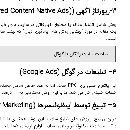
۳
-رپورتاژ آگهی
(
(Sponsored Content Native Ads
روش شامل انتشار مقاله یا محتوای تبلیغاتی در سایت ‌های خبر
یک مقاله در مورد “بهترین روش ‌های یادگیری زبان” که لینک سای
است.
ساخت سایت رایگان با گوگل
۴
–
تبلیغات در گوگل
(Google Ads)
این پلتفرم اصلی برای PPC است، اما به طور
کلمات کلیدی کار می‌ کند. مزایا این روش دسترسی به ۹۰ درصد کاربران اینترنت، گزارش ‌دهی دقیق و هدف ‌گیری پیشرفته (مانند ریمارکتینگ) است.
۵
–
تبلیغ توسط اینفلوئنسرها
(Influencer Marketing)
در روش پنج از روش های تبلیغ سایت، این روش همکاری با افراد ت
باشد. مثلا یک اینفلوئنسر زیبایی، سایت لوازم آرایشی شما را د